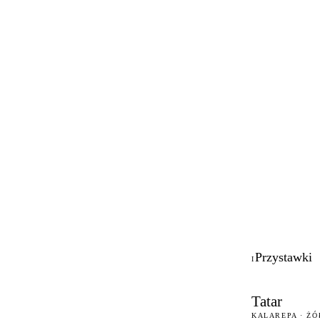
Przystawki
I
Tatar
KALAREPA · Ż