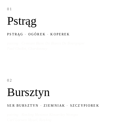
01
Pstrąg
PSTRĄG · OGÓREK · KOPEREK
pairing · Cremant Blanc De Blancs De Bourgogne
Paul Chollet, Chardonnay
02
Bursztyn
SER BURSZTYN · ZIEMNIAK · SZCZYPIOREK
pairing · Riesling Maximin Klosterlay Weingut
Carl Loewen Mosel, Riesling