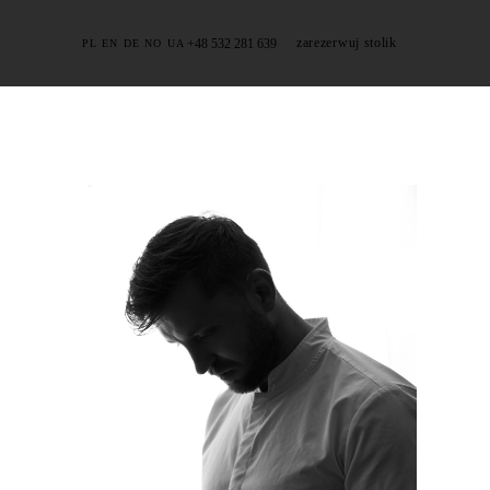
+48 532 281 639
zarezerwuj stolik
PL
EN
DE
NO
UA