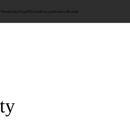
Menu
Kolacje
Zespół
Dla firm
Karta podarunkowa
Kontakt
ty