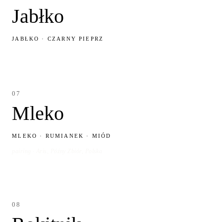
Jabłko
JABŁKO · CZARNY PIEPRZ
07
Mleko
MLEKO · RUMIANEK · MIÓD
pairing · Aris, Późny Zbiór, Polska
08