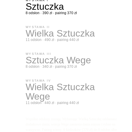
WYSTAWA I
Sztuczka
8 odsłon · 390 zł · pairing 370 zł
WYSTAWA II
Wielka Sztuczka
11 odsłon · 490 zł · pairing 440 zł
WYSTAWA III
Sztuczka Wege
8 odsłon · 340 zł · pairing 370 zł
WYSTAWA IV
Wielka Sztuczka
Wege
11 odsłon · 440 zł · pairing 440 zł
Wspólne odsłony zostają. Wybierając Wielką Sztuczkę odsłaniasz
dodatkowe dania; wersja Wege zamienia dania mięsne i rybne na
warzywne. Pairing winny: 6 kieliszków (370 zł) do 8 odsłon albo