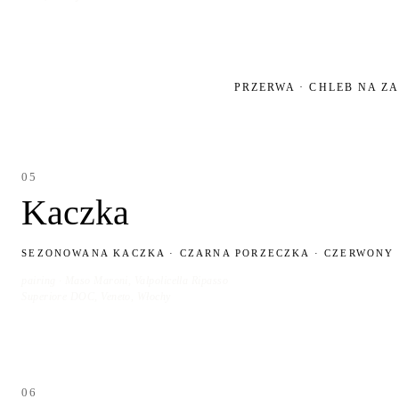
PRZERWA · CHLEB NA Z
05
Kaczka
SEZONOWANA KACZKA · CZARNA PORZECZKA · CZERWONY
pairing · Maso Maroni, Valpolicella Ripasso
Superiore DOC, Veneto, Włochy
06