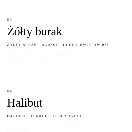
03
Żółty burak
ŻÓŁTY BURAK · AGREST · OCET Z KWIATÓW BZU
pairing · Gruner Veltliner Josef Brundlmayer
Kremstal, Gruner Veltliner
04
Halibut
HALIBUT · FENKUŁ · IKRA Z TROCI
pairing · Ossian Vides Y Vinos Ossian Castilla Y
Leon, Verdejo