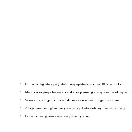
Do menu degustacyjnego doliczamy opłatę serwisową 10% rachunku.
Menu serwujemy dla całego stolika, najpóźniej godzinę przed zamknięciem k
W razie niedostępności składnika może on zostać zastąpiony innym.
Alergie prosimy zgłosić przy rezerwacji. Potwierdzimy możliwe zmiany.
Pełna lista alergenów dostępna jest na życzenie.