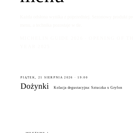
Każda odsłona wynika z poprzedniej. Sezonowy produkt p
menu, a technika pozostaje w tle.
MICHELIN GUIDE 2026 · OPENING OF T
YEAR 2025
PIĄTEK, 21 SIERPNIA 2026 · 19:00
Dożynki
Kolacja degustacyjna: Sztuczka x Gryfon